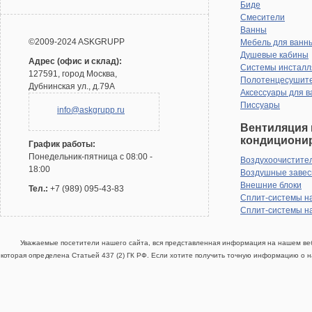
Биде
Смесители
Ванны
©2009-2024 ASKGRUPP
Мебель для ванн
Душевые кабины
Адрес (офис и склад):
Системы инсталл
127591, город Москва,
Полотенцесушит
Дубнинская ул., д.79А
Аксессуары для в
Писсуары
info@askgrupp.ru
Вентиляция 
кондициони
График работы:
Понедельник-пятница с 08:00 -
Воздухоочистите
18:00
Воздушные заве
Внешние блоки
Тел.:
+7 (989) 095-43-83
Сплит-системы н
Сплит-системы н
Уважаемые посетители нашего сайта, вся представленная информация на нашем веб
которая определена Статьей 437 (2) ГК РФ. Если хотите получить точную информацию о н