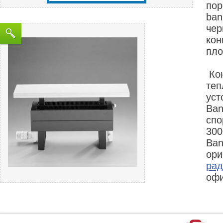
пор
ban
чер
кон
пло
Кон
теп
уст
Ban
спо
300
Ban
ори
рад
офи