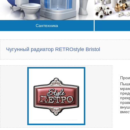
Сантехника
Чугунный радиатор RETROstyle Bristol
Прои
Пышн
мрам
пред
прек
прав
внуш
вмес