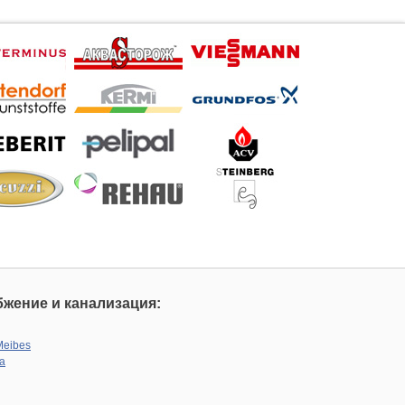
жение и канализация:
Meibes
а