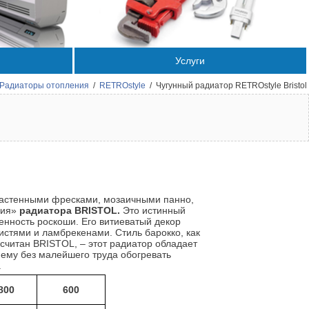
Услуги
Радиаторы отопления
/
RETROstyle
/
Чугунный радиатор RETROstyle Bristol
 настенными фресками, мозаичными панно,
ния»
радиатора BRISTOL.
Это истинный
нность роскоши. Его витиеватый декор
стями и ламбрекенами. Стиль барокко, как
считан BRISTOL, – этот радиатор обладает
ему без малейшего труда обогревать
.
800
600