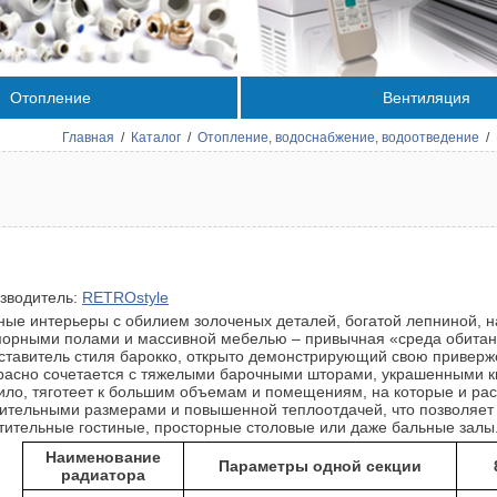
Отопление
Вентиляция
Главная
/
Каталог
/
Отопление, водоснабжение, водоотведение
/
зводитель:
RETROstyle
ые интерьеры с обилием золоченых деталей, богатой лепниной,
орными полами и массивной мебелью – привычная «среда обита
ставитель стиля барокко, открыто демонстрирующий свою приверже
расно сочетается с тяжелыми барочными шторами, украшенными ки
ило, тяготеет к большим объемам и помещениям, на которые и рас
ительными размерами и повышенной теплоотдачей, что позволяет 
тительные гостиные, просторные столовые или даже бальные залы
Наименование
Параметры одной секции
радиатора