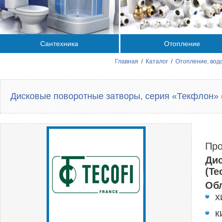
Сантехника
Отопление
Главная
/
Каталог
/
Отопление, вод
Дисковые поворотные затворы, серия «Текфлон» (
Про
Ди
(Te
Об
х
к