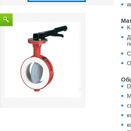
а
Ма
К
Д
п
С
О
Общ
D
М
с
к
к