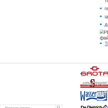
т
г
ц
д
Т