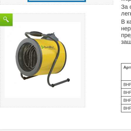
За 
лег
В к
нер
пре
защ
Арт
BHP
BHP
BHP
BHP