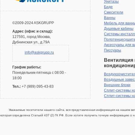
Унитазы
Биде
Смесители
Ванны
©2009-2024 ASKGRUPP
Мебель для ванн
Душевые кабины
Адрес (офис и склад):
Системы инсталл
127591, город Москва,
Полотенцесушит
Дубнинская ул., д.79А
Аксессуары для в
Писсуары
info@askgrupp.ru
Вентиляция 
кондициони
График работы:
Понедельник-пятница с 08:00 -
Воздухоочистите
18:00
Воздушные заве
Внешние блоки
Тел.:
+7 (989) 095-43-83
Сплит-системы н
Сплит-системы н
Уважаемые посетители нашего сайта, вся представленная информация на нашем веб
которая определена Статьей 437 (2) ГК РФ. Если хотите получить точную информацию о н