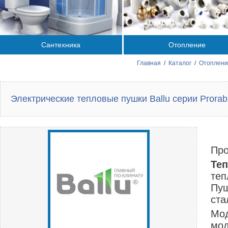
Сантехника
Отопление
Главная
/
Каталог
/
Отоплени
Электрические тепловые пушки Ballu серии Prorab
Про
Теп
теп
Пуш
ста
Мод
мод