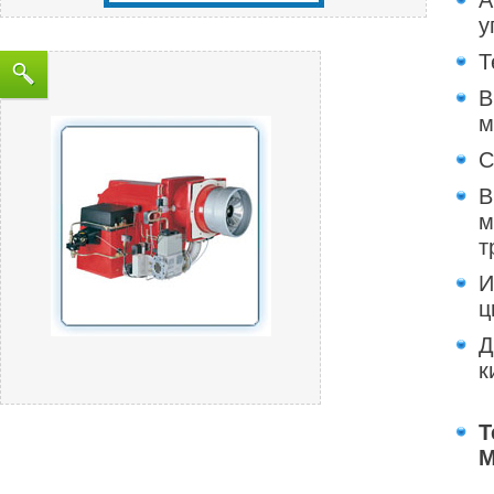
А
у
Т
В
м
С
В
м
т
И
ц
Д
к
Т
M