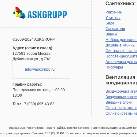
Сантехника:
Раковины
Унитазы
Биде
Смесители
Ванны
©2009-2024 ASKGRUPP
Мебель для ванн
Душевые кабины
Адрес (офис и склад):
Системы инсталл
127591, город Москва,
Полотенцесушит
Дубнинская ул., д.79А
Аксессуары для в
Писсуары
info@askgrupp.ru
Вентиляция 
кондициони
График работы:
Понедельник-пятница с 08:00 -
Воздухоочистите
18:00
Воздушные заве
Внешние блоки
Тел.:
+7 (989) 095-43-83
Сплит-системы н
Сплит-системы н
Уважаемые посетители нашего сайта, вся представленная информация на нашем веб
которая определена Статьей 437 (2) ГК РФ. Если хотите получить точную информацию о н