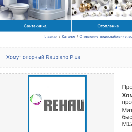
Сантехника
Отопление
Главная
/
Каталог
/
Отопление, водоснабжение, в
Хомут опорный Raupiano Plus
Про
Хом
про
Мат
быс
М12