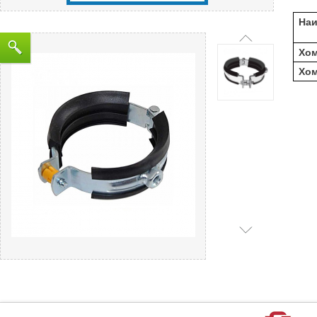
На
Хом
Хом