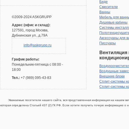
Биде
Смесители
Ванны
©2009-2024 ASKGRUPP
Мебель для ванн
Душевые кабины
Адрес (офис и склад):
Системы инсталл
127591, город Москва,
Полотенцесушит
Дубнинская ул., д.79А
Аксессуары для в
Писсуары
info@askgrupp.ru
Вентиляция 
кондициони
График работы:
Понедельник-пятница с 08:00 -
Воздухоочистите
18:00
Воздушные заве
Внешние блоки
Тел.:
+7 (989) 095-43-83
Сплит-системы н
Сплит-системы н
Уважаемые посетители нашего сайта, вся представленная информация на нашем веб
которая определена Статьей 437 (2) ГК РФ. Если хотите получить точную информацию о н