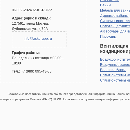
Смесители
Ванны
©2009-2024 ASKGRUPP
Мебель для ванн
Душевые кабины
Адрес (офис и склад):
Системы инсталл
127591, город Москва,
Полотенцесушит
Дубнинская ул., д.79А
Аксессуары для в
Писсуары
info@askgrupp.ru
Вентиляция 
кондициони
График работы:
Понедельник-пятница с 08:00 -
Воздухоочистите
18:00
Воздушные заве
Внешние блоки
Тел.:
+7 (989) 095-43-83
Сплит-системы н
Сплит-системы н
Уважаемые посетители нашего сайта, вся представленная информация на нашем веб
которая определена Статьей 437 (2) ГК РФ. Если хотите получить точную информацию о н