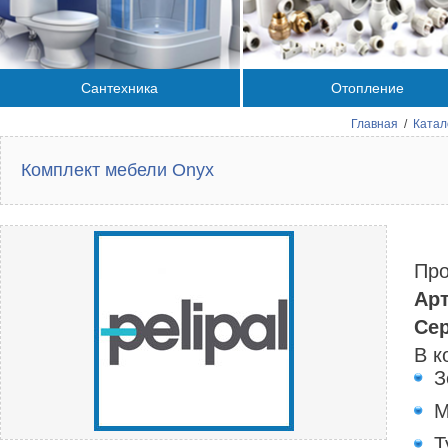
Сантехника
Отопление
Главная
/
Катал
Комплект мебели Onyx
Про
Арт
Сер
В к
З
М
Т