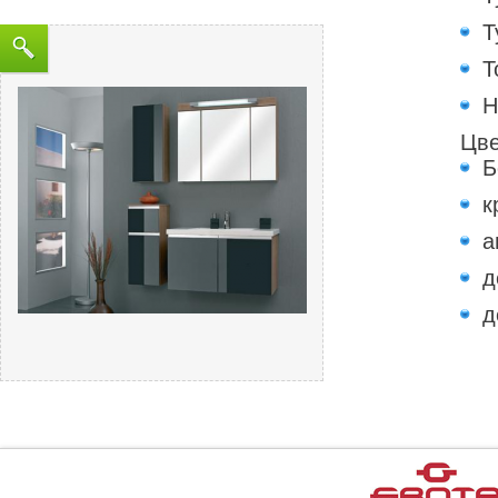
Т
Т
Н
Цве
Б
к
а
д
д