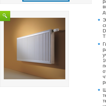
р
в
д
Э
с
D
T
Г
р
у
1
п
о
ч
р
Ш
т
т