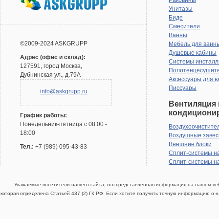
Раковины
Унитазы
Биде
Смесители
Ванны
©2009-2024 ASKGRUPP
Мебель для ванн
Душевые кабины
Адрес (офис и склад):
Системы инсталл
127591, город Москва,
Полотенцесушит
Дубнинская ул., д.79А
Аксессуары для в
Писсуары
info@askgrupp.ru
Вентиляция 
кондициони
График работы:
Понедельник-пятница с 08:00 -
Воздухоочистите
18:00
Воздушные заве
Внешние блоки
Тел.:
+7 (989) 095-43-83
Сплит-системы н
Сплит-системы н
Уважаемые посетители нашего сайта, вся представленная информация на нашем веб
которая определена Статьей 437 (2) ГК РФ. Если хотите получить точную информацию о н