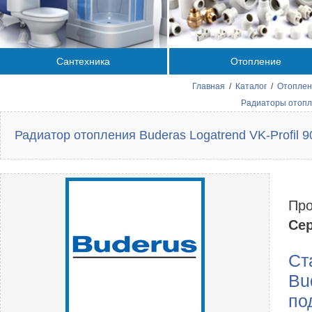
Сантехника
Отопление
Главная
/
Каталог
/
Отоплен
Радиаторы отопле
Радиатор отопления Buderas Logatrend VK-Profil 9
Про
Сер
Ст
Bu
по