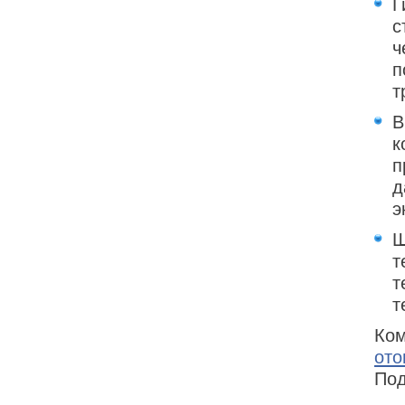
Г
с
ч
п
т
В
к
п
д
э
Ш
т
т
т
Ком
ото
Под