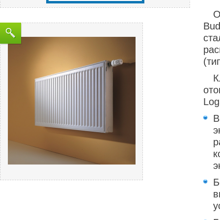
О
Bud
ст
рас
(ти
от
Log
э
р
к
э
Б
в
у