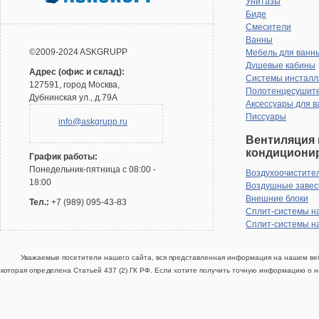
Унитазы
Биде
Смесители
Ванны
©2009-2024 ASKGRUPP
Мебель для ванн
Душевые кабины
Адрес (офис и склад):
Системы инсталл
127591, город Москва,
Полотенцесушит
Дубнинская ул., д.79А
Аксессуары для в
Писсуары
info@askgrupp.ru
Вентиляция 
кондициони
График работы:
Понедельник-пятница с 08:00 -
Воздухоочистите
18:00
Воздушные заве
Внешние блоки
Тел.:
+7 (989) 095-43-83
Сплит-системы н
Сплит-системы н
Уважаемые посетители нашего сайта, вся представленная информация на нашем веб
которая определена Статьей 437 (2) ГК РФ. Если хотите получить точную информацию о н