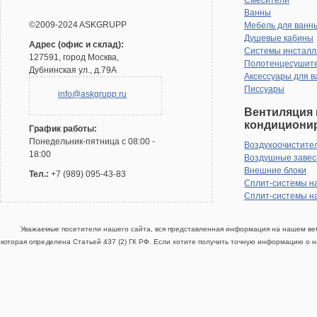
Смесители
Ванны
©2009-2024 ASKGRUPP
Мебель для ванн
Душевые кабины
Адрес (офис и склад):
Системы инсталл
127591, город Москва,
Полотенцесушит
Дубнинская ул., д.79А
Аксессуары для в
Писсуары
info@askgrupp.ru
Вентиляция 
кондициони
График работы:
Понедельник-пятница с 08:00 -
Воздухоочистите
18:00
Воздушные заве
Внешние блоки
Тел.:
+7 (989) 095-43-83
Сплит-системы н
Сплит-системы н
Уважаемые посетители нашего сайта, вся представленная информация на нашем веб
которая определена Статьей 437 (2) ГК РФ. Если хотите получить точную информацию о н