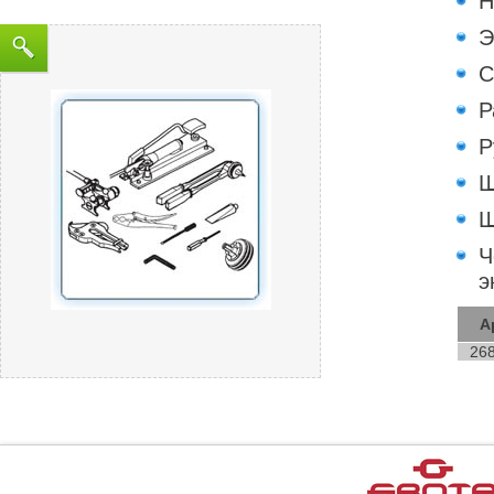
Н
Э
С
Р
Р
Ш
Ш
Ч
э
А
26