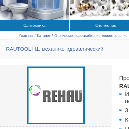
Сантехника
Отопление
Главная
/
Каталог
/
Отопление, водоснабжение, водоотведение
RAUTOOL H1, механикогидравлический
Про
RA
И
н
3
К