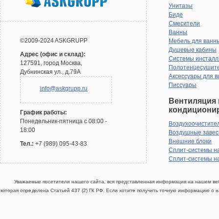
Унитазы
Биде
Смесители
Ванны
©2009-2024 ASKGRUPP
Мебель для ванн
Душевые кабины
Адрес (офис и склад):
Системы инсталл
127591, город Москва,
Полотенцесушит
Дубнинская ул., д.79А
Аксессуары для в
Писсуары
info@askgrupp.ru
Вентиляция 
кондициони
График работы:
Понедельник-пятница с 08:00 -
Воздухоочистите
18:00
Воздушные заве
Внешние блоки
Тел.:
+7 (989) 095-43-83
Сплит-системы н
Сплит-системы н
Уважаемые посетители нашего сайта, вся представленная информация на нашем веб
которая определена Статьей 437 (2) ГК РФ. Если хотите получить точную информацию о н