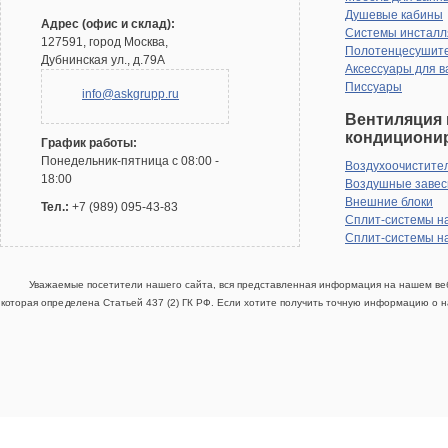
Душевые кабины
Адрес (офис и склад):
Системы инсталл
127591, город Москва,
Полотенцесушит
Дубнинская ул., д.79А
Аксессуары для в
Писсуары
info@askgrupp.ru
Вентиляция 
кондициони
График работы:
Понедельник-пятница с 08:00 -
Воздухоочистите
18:00
Воздушные заве
Внешние блоки
Тел.:
+7 (989) 095-43-83
Сплит-системы н
Сплит-системы н
Уважаемые посетители нашего сайта, вся представленная информация на нашем веб
которая определена Статьей 437 (2) ГК РФ. Если хотите получить точную информацию о н