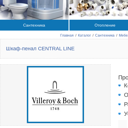
Сантехника
Отопление
Главная
/
Каталог
/
Сантехника
/
Мебе
Шкаф-пенал CENTRAL LINE
Про
К
О
Р
У