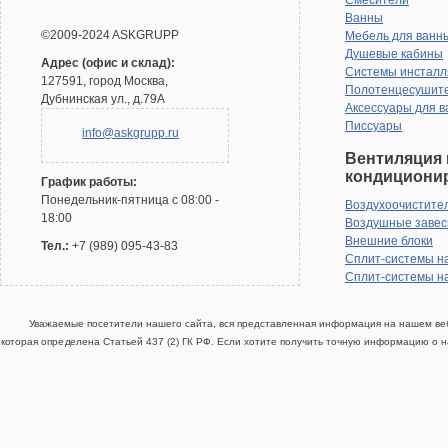
Смесители
Ванны
©2009-2024 ASKGRUPP
Мебель для ванн
Душевые кабины
Адрес (офис и склад):
Системы инсталл
127591, город Москва,
Полотенцесушит
Дубнинская ул., д.79А
Аксессуары для в
Писсуары
info@askgrupp.ru
Вентиляция 
кондициони
График работы:
Понедельник-пятница с 08:00 -
Воздухоочистите
18:00
Воздушные заве
Внешние блоки
Тел.:
+7 (989) 095-43-83
Сплит-системы н
Сплит-системы н
Уважаемые посетители нашего сайта, вся представленная информация на нашем веб
которая определена Статьей 437 (2) ГК РФ. Если хотите получить точную информацию о н