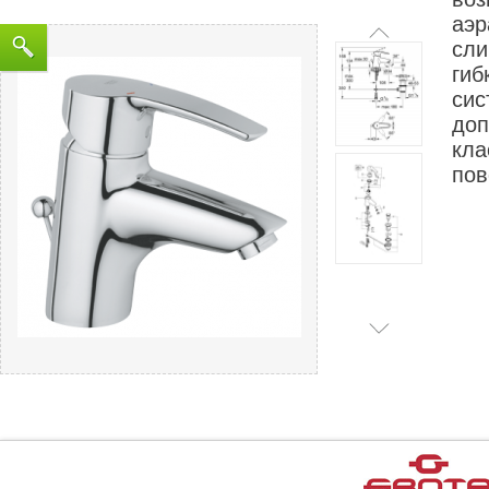
аэр
сли
гиб
сис
доп
кла
пов