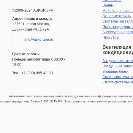
Смесители
Ванны
©2009-2024 ASKGRUPP
Мебель для ванн
Душевые кабины
Адрес (офис и склад):
Системы инсталл
127591, город Москва,
Полотенцесушит
Дубнинская ул., д.79А
Аксессуары для в
Писсуары
info@askgrupp.ru
Вентиляция 
кондициони
График работы:
Понедельник-пятница с 08:00 -
Воздухоочистите
18:00
Воздушные заве
Внешние блоки
Тел.:
+7 (989) 095-43-83
Сплит-системы н
Сплит-системы н
Уважаемые посетители нашего сайта, вся представленная информация на нашем веб
которая определена Статьей 437 (2) ГК РФ. Если хотите получить точную информацию о н