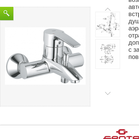
авт
вст
душ
аэр
отр
доп
с з
пов