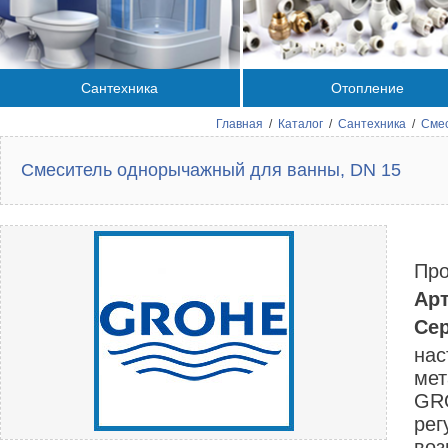
Сантехника
Отопление
Главная
/
Каталог
/
Сантехника
/
Сме
Смеситель однорычажный для ванны, DN 15
Про
Арт
Сер
нас
мет
GRO
рег
воз