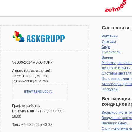
Сантехника:
Раковины
Унитазы
Биде
Смесители
Ванны
©2009-2024 ASKGRUPP
Мебель для ванн
Душевые кабины
Адрес (офис и склад):
Системы инсталл
127591, город Москва,
Полотенцесушит
Дубнинская ул., д.79А
Аксессуары для в
Писсуары
info@askgrupp.ru
Вентиляция 
кондициони
График работы:
Понедельник-пятница с 08:00 -
Воздухоочистите
18:00
Воздушные заве
Внешние блоки
Тел.:
+7 (989) 095-43-83
Сплит-системы н