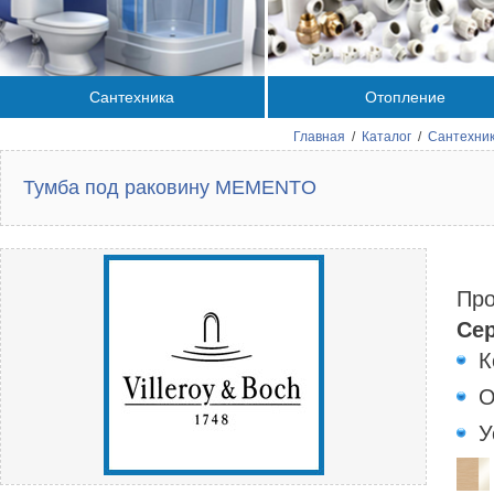
Сантехника
Отопление
Главная
/
Каталог
/
Сантехни
Тумба под раковину MEMENTO
Про
Сер
К
О
У