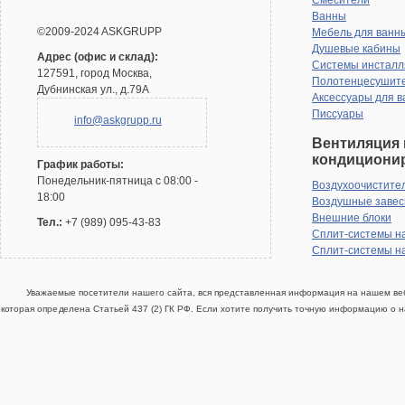
Смесители
Ванны
©2009-2024 ASKGRUPP
Мебель для ванн
Душевые кабины
Адрес (офис и склад):
Системы инсталл
127591, город Москва,
Полотенцесушит
Дубнинская ул., д.79А
Аксессуары для в
Писсуары
info@askgrupp.ru
Вентиляция 
кондициони
График работы:
Понедельник-пятница с 08:00 -
Воздухоочистите
18:00
Воздушные заве
Внешние блоки
Тел.:
+7 (989) 095-43-83
Сплит-системы н
Сплит-системы н
Уважаемые посетители нашего сайта, вся представленная информация на нашем веб
которая определена Статьей 437 (2) ГК РФ. Если хотите получить точную информацию о н