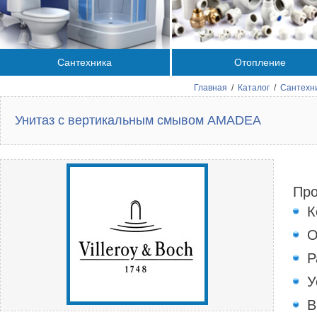
Сантехника
Отопление
Главная
/
Каталог
/
Сантехн
Унитаз с вертикальным смывом AMADEA
Про
К
О
Р
У
В