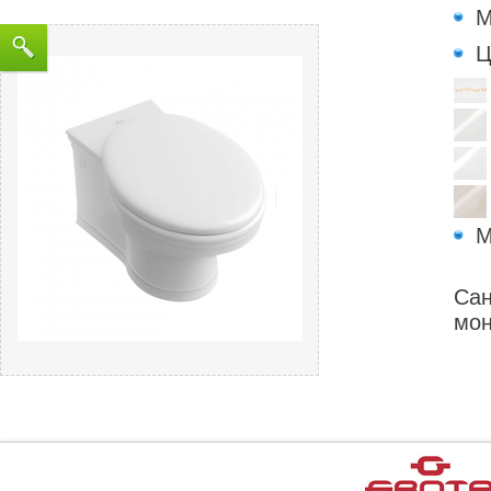
М
Ц
М
Сан
мон