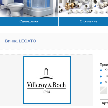
Сантехника
Отопление
Ванна LEGATO
Прои
К
О
М
Арт