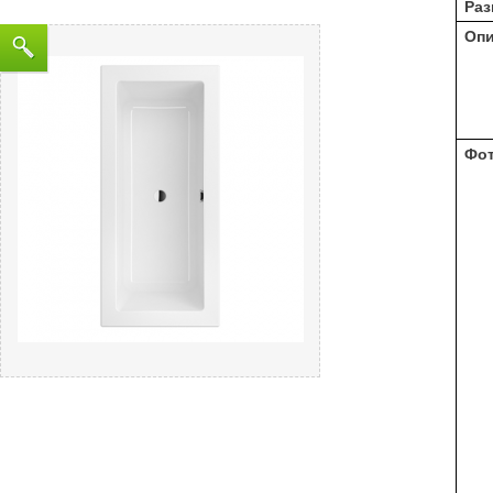
Раз
Оп
Фо