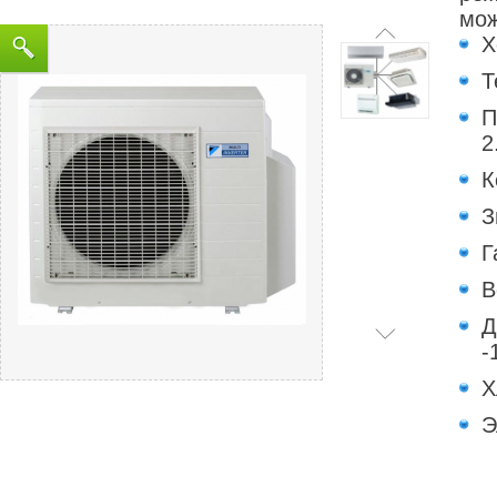
мож
Х
Т
П
2
К
З
Г
В
Д
-
Х
Э