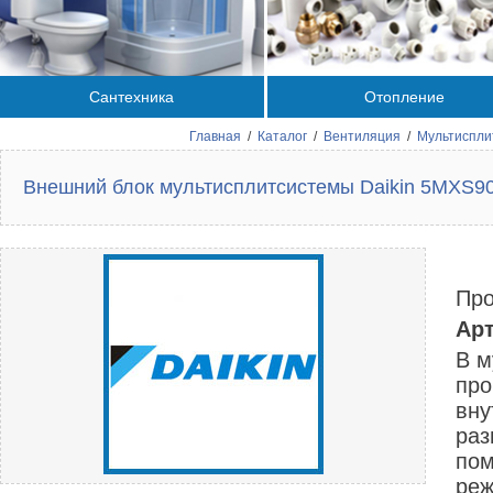
Сантехника
Отопление
Главная
/
Каталог
/
Вентиляция
/
Мультиспли
Внешний блок мультисплитсистемы Daikin 5MXS9
Про
Арт
В м
про
вну
раз
пом
реж