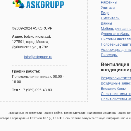
Раковины
Унитазы
Биде
Смесители
Ванны
©2009-2024 ASKGRUPP
Мебель для ванн
Душевые кабины
Адрес (офис и склад):
Системы инсталл
127591, город Москва,
Полотенцесушит
Дубнинская ул., д.79А
Аксессуары для в
Писсуары
info@askgrupp.ru
Вентиляция 
кондициони
График работы:
Понедельник-пятница с 08:00 -
Воздухоочистите
18:00
Воздушные заве
Внешние блоки
Тел.:
+7 (989) 095-43-83
Сплит-системы н
Сплит-системы н
Уважаемые посетители нашего сайта, вся представленная информация на нашем веб
которая определена Статьей 437 (2) ГК РФ. Если хотите получить точную информацию о н