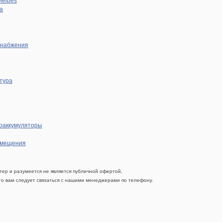
Meibes
а
снабжения
тура
оаккумуляторы
омещения
ер и разумеется не является публичной офертой,
 то вам следует связаться с нашими менеджерами по телефону.