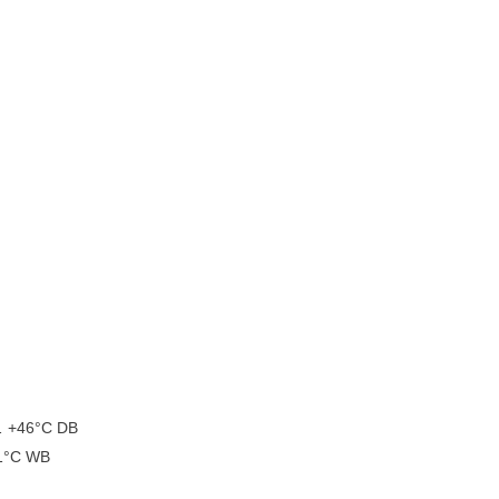
… +46°C DB
21°C WB