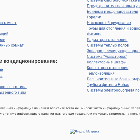
Системы быстрого монтажа 
Предохранительная арматур
Бойлеры и водонагреватели
Горелки
ых комнат
Насосное оборудование
Трубы для отопления и водо
яций
Фитинги
ели
Радиаторы отопления
анных комнат
Системы теплых полов
Запорно-регулирующая арма
Система "Аквасторож"
и кондиционирование:
Коллекторные шкафы
Конвекторы отопления
ли
Теплоизоляция
сы
Расширительные баки и гидр
Трубы и фитинги Rehau
апольного типа
Системы электрообогрева п
астенного типа
авленная информация на нашем веб-сайте всего лишь носит чисто информационный характ
чить точную информацию о наличии нужного вам товара или же узнать стоимость на него,