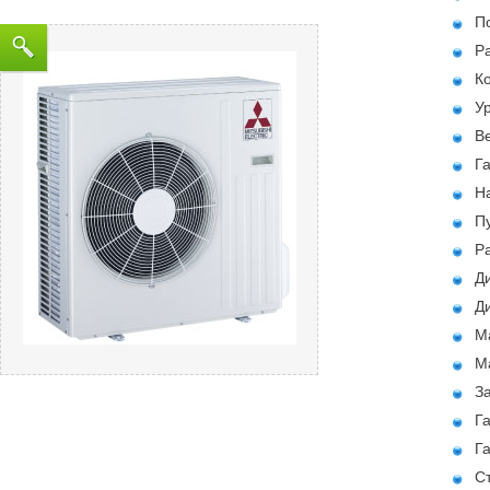
П
Ра
К
Ур
Ве
Г
На
Пу
Ра
Ди
Ди
М
М
За
Г
Г
С