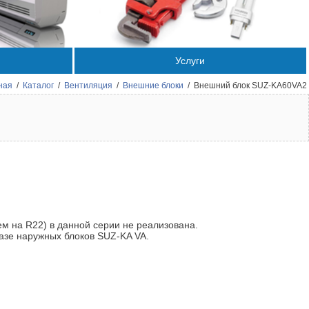
Услуги
ная
/
Каталог
/
Вентиляция
/
Внешние блоки
/
Внешний блок SUZ-KA60VA2
м на R22) в данной серии не реализована.
базе наружных блоков SUZ-KA VA.