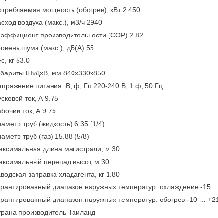
отребляемая мощность (обогрев), кВт 2.450
сход воздуха (макс.), м3/ч 2940
оэффициент производительности (COP) 2.82
овень шума (макс.), дБ(А) 55
с, кг 53.0
абариты ШхДхВ, мм 840x330x850
пряжение питания: В, ф, Гц 220-240 В, 1 ф, 50 Гц
сковой ток, А 9.75
бочий ток, А 9.75
аметр труб (жидкость) 6.35 (1/4)
аметр труб (газ) 15.88 (5/8)
аксимальная длина магистрали, м 30
аксимальный перепад высот, м 30
водская заправка хладагента, кг 1.80
арантированный диапазон наружных температур: охлаждение -15 
арантированный диапазон наружных температур: обогрев -10 … +
трана производитель Таиланд