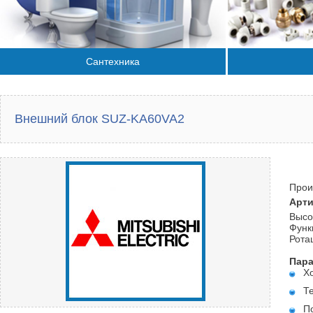
Сантехника
Внешний блок SUZ-KA60VA2
Прои
Арти
Высо
Функ
Рота
Пар
Х
Т
П