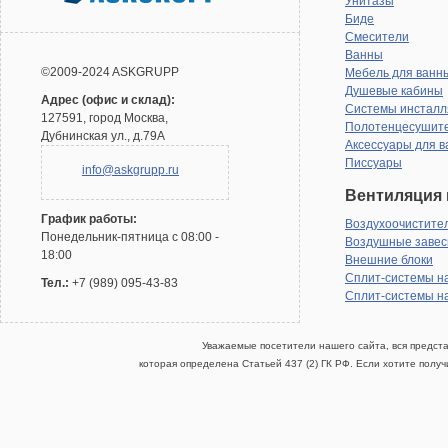
Унитазы
Биде
Смесители
Ванны
©2009-2024 ASKGRUPP
Мебель для ванн
Душевые кабины
Адрес (офис и склад):
Системы инсталл
127591, город Москва,
Полотенцесушит
Дубнинская ул., д.79А
Аксессуары для в
Писсуары
info@askgrupp.ru
Вентиляция 
График работы:
Воздухоочистите
Понедельник-пятница с 08:00 -
Воздушные заве
18:00
Внешние блоки
Сплит-системы н
Тел.:
+7 (989) 095-43-83
Сплит-системы н
Уважаемые посетители нашего сайта, вся предст
которая определена Статьей 437 (2) ГК РФ. Если хотите полу