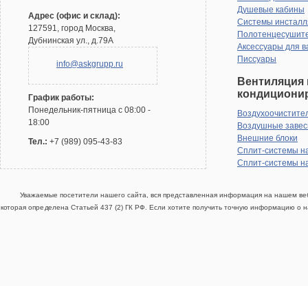
Душевые кабины
Адрес (офис и склад):
Системы инсталл
127591, город Москва,
Полотенцесушит
Дубнинская ул., д.79А
Аксессуары для в
Писсуары
info@askgrupp.ru
Вентиляция 
кондициони
График работы:
Понедельник-пятница с 08:00 -
Воздухоочистите
18:00
Воздушные заве
Внешние блоки
Тел.:
+7 (989) 095-43-83
Сплит-системы н
Сплит-системы н
Уважаемые посетители нашего сайта, вся представленная информация на нашем веб
которая определена Статьей 437 (2) ГК РФ. Если хотите получить точную информацию о н