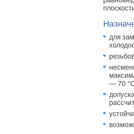
равномер
плоскости
Назначе
для за
холодо
резьбо
несмен
максим
— 70 °C
допуск
рассчит
устойч
возмож