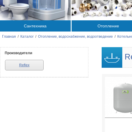
Сантехника
Отопление
Главная
/
Каталог
/
Отопление, водоснабжение, водоотведение
/
Котельн
Производители
Re
Reflex