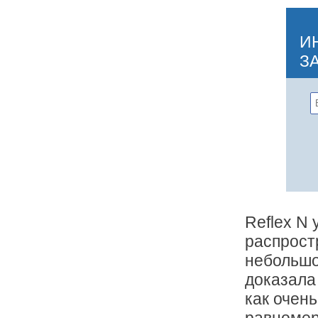
И
З
Reflex N
распрост
небольшо
доказала
как очен