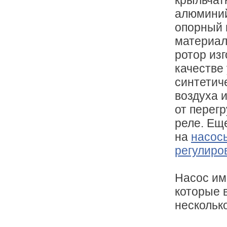
крыльчат
алюминий
опорный 
материал
ротор из
качестве
синтетич
воздуха 
от перег
реле. Ещ
на
насос
регулиро
Насос им
которые 
нескольк