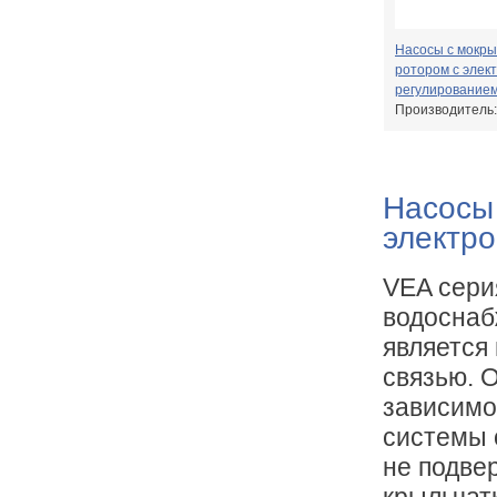
Насосы с мокр
ротором с элек
регулирование
EVOTRON
Производитель
Насосы
электр
VEA сери
водоснаб
является
связью. 
зависимо
системы 
не подве