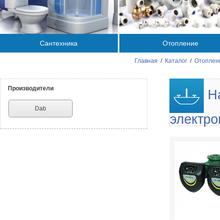
Сантехника
Отопление
Главная
/
Каталог
/
Отоплен
Производители
На
Dab
электро