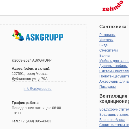
Сантехника:
Раковины
Унитазы
Биде
Смесители
Ванны
©2009-2024 ASKGRUPP
Мебель для ванн
Душевые кабины
Адрес (офис и склад):
Системы инсталл
127591, город Москва,
Полотенцесушит
Дубнинская ул., д.79А
Аксессуары для в
Писсуары
info@askgrupp.ru
Вентиляция 
кондициони
График работы:
Понедельник-пятница с 08:00 -
Воздухоочистите
18:00
Воздушные заве
Внешние блоки
Тел.:
+7 (989) 095-43-83
Сплит-системы н