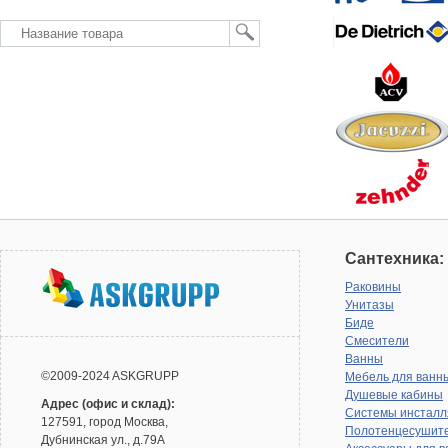
Сантехника:
Раковины
Унитазы
Биде
Смесители
Ванны
©2009-2024 ASKGRUPP
Мебель для ванн
Душевые кабины
Адрес (офис и склад):
Системы инсталл
127591, город Москва,
Полотенцесушит
Дубнинская ул., д.79А