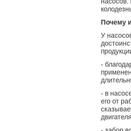
насосов.
колодезн
Почему 
У насосо
достоинс
продукци
- благод
применен
длительн
- в насо
его от р
сказывае
двигател
- забор 