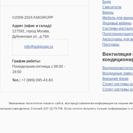
Биде
Смесители
Ванны
©2009-2024 ASKGRUPP
Мебель для ванн
Душевые кабины
Адрес (офис и склад):
Системы инсталл
127591, город Москва,
Полотенцесушит
Дубнинская ул., д.79А
Аксессуары для в
Писсуары
info@askgrupp.ru
Вентиляция 
кондициони
График работы:
Понедельник-пятница с 08:00 -
Воздухоочистите
18:00
Воздушные заве
Внешние блоки
Тел.:
+7 (989) 095-43-83
Сплит-системы н
Сплит-системы н
Уважаемые посетители нашего сайта, вся представленная информация на нашем веб
которая определена Статьей 437 (2) ГК РФ. Если хотите получить точную информацию о н