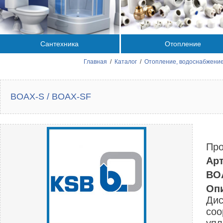
Сантехника
Отопление
Главная
/
Каталог
/
Отопление, водоснабжение
BOAX-S / BOAX-SF
Про
Арт
BO
Оп
Дис
соо