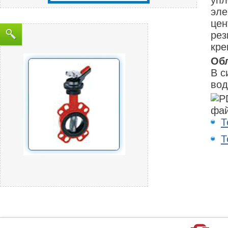
упл
эле
цен
рез
кре
Об
В с
вод
Т
Т