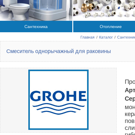
Сантехника
Отопление
Главная
/
Каталог
/
Сантехни
Смеситель однорычажный для раковины
Про
Арт
Сер
мон
кер
пов
сли
гиб