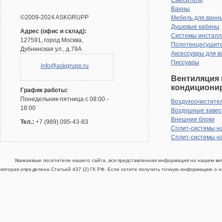
Смесители
Ванны
©2009-2024 ASKGRUPP
Мебель для ванн
Душевые кабины
Адрес (офис и склад):
Системы инсталл
127591, город Москва,
Полотенцесушит
Дубнинская ул., д.79А
Аксессуары для в
Писсуары
info@askgrupp.ru
Вентиляция 
кондициони
График работы:
Понедельник-пятница с 08:00 -
Воздухоочистите
18:00
Воздушные заве
Внешние блоки
Тел.:
+7 (989) 095-43-83
Сплит-системы н
Сплит-системы н
Уважаемые посетители нашего сайта, вся представленная информация на нашем веб
которая определена Статьей 437 (2) ГК РФ. Если хотите получить точную информацию о н