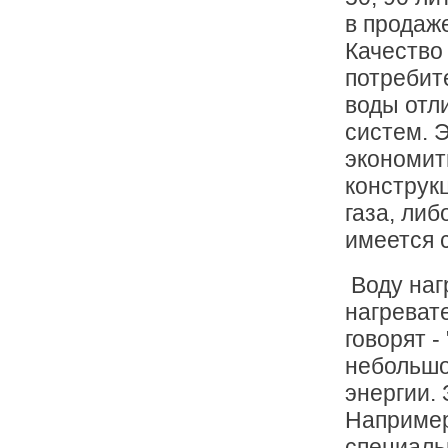
в продаж
Качество
потребит
воды отл
систем. 
экономит
конструк
газа, либ
имеется 
Воду нагр
нагреват
говорят -
небольшо
энергии. 
Например
специаль