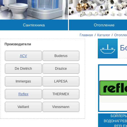
Сантехника
Отопление
Главная
/
Каталог
/
Отопле
Производители
Бо
ACV
Buderus
De Dietrich
Drazice
Immergas
LAPESA
Reflex
THERMEX
Vaillant
Viessmann
БОЙЛЕРЫ
ВОДОНАГРЕВ
REFLE