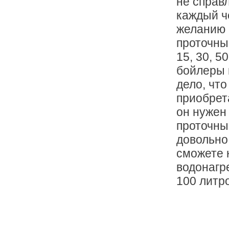
не справ
каждый ч
желанию 
проточны
15, 30, 5
бойлеры н
дело, что
приобрет
он нужен 
проточны
довольно
сможете 
водонагре
100 литро