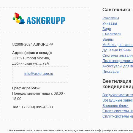
Сантехника:
Раковины
Унитазы
Биде
Смесители
Ванны
©2009-2024 ASKGRUPP
Мебель для ванн
Душевые кабины
Адрес (офис и склад):
Системы инсталл
127591, город Москва,
Полотенцесушит
Дубнинская ул., д.79А
Аксессуары для в
Писсуары
info@askgrupp.ru
Вентиляция 
кондициони
График работы:
Понедельник-пятница с 08:00 -
Воздухоочистите
18:00
Воздушные заве
Внешние блоки
Тел.:
+7 (989) 095-43-83
Сплит-системы н
Сплит-системы н
Уважаемые посетители нашего сайта, вся представленная информация на нашем веб