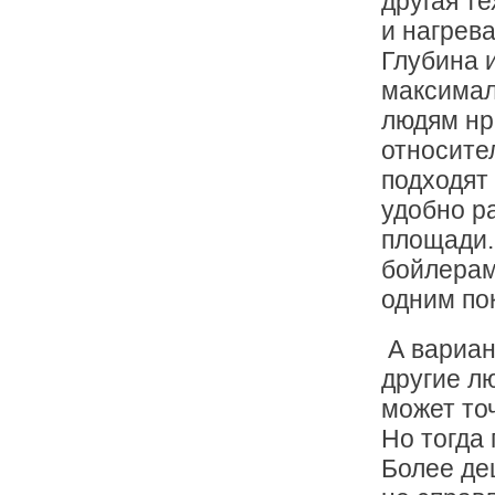
другая т
и нагрев
Глубина 
максимал
людям нр
относите
подходят
удобно р
площади.
бойлерам
одним по
А вариан
другие л
может то
Но тогда 
Более де