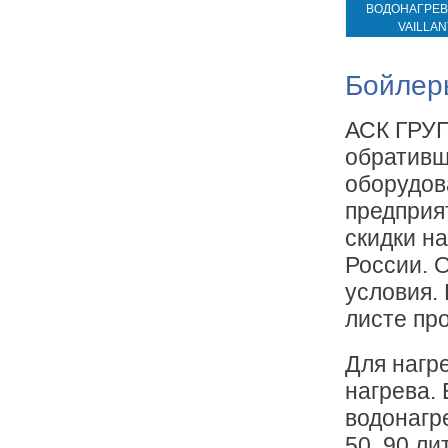
ВОДОНАГРЕВ
VAILLAN
Бойлер
АСК ГРУП
обративш
оборудов
предприя
скидки на
России. 
условия.
листе пр
Для нагр
нагрева.
водонагр
50, 90 л