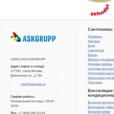
Сантехника:
Раковины
Унитазы
Биде
Смесители
Ванны
©2009-2024 ASKGRUPP
Мебель для ванн
Душевые кабины
Адрес (офис и склад):
Системы инсталл
127591, город Москва,
Полотенцесушит
Дубнинская ул., д.79А
Аксессуары для в
Писсуары
info@askgrupp.ru
Вентиляция 
кондициони
График работы:
Понедельник-пятница с 08:00 -
Воздухоочистите
18:00
Воздушные заве
Внешние блоки
Тел.:
+7 (989) 095-43-83