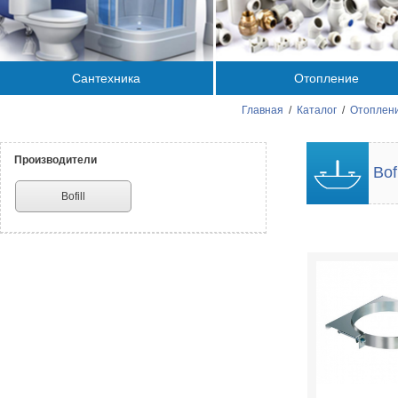
Сантехника
Отопление
Главная
/
Каталог
/
Отоплени
Производители
Bof
Bofill