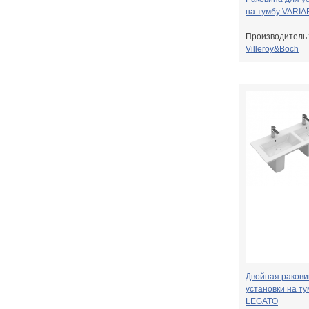
на тумбу VARIA
Производитель:
Villeroy&Boch
Двойная ракови
установки на ту
LEGATO