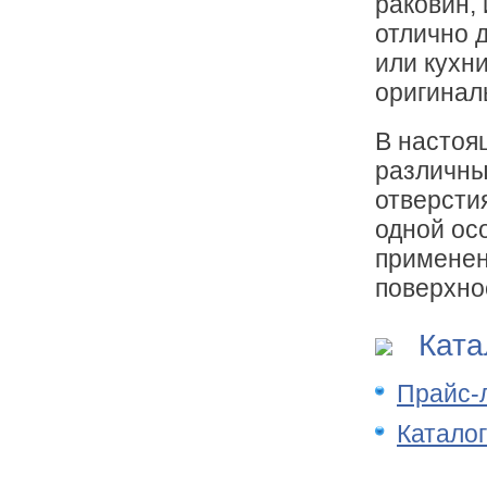
раковин,
отлично 
или кухн
оригинал
В настоя
различны
отверсти
одной ос
применен
поверхно
Катал
Прайс-л
Каталог