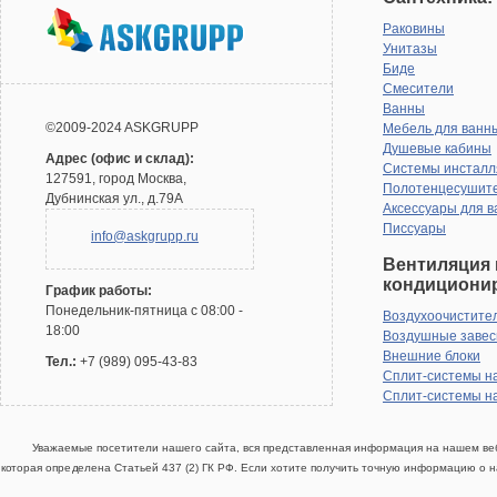
Раковины
Унитазы
Биде
Смесители
Ванны
©2009-2024 ASKGRUPP
Мебель для ванн
Душевые кабины
Адрес (офис и склад):
Системы инсталл
127591, город Москва,
Полотенцесушит
Дубнинская ул., д.79А
Аксессуары для в
Писсуары
info@askgrupp.ru
Вентиляция 
кондициони
График работы:
Понедельник-пятница с 08:00 -
Воздухоочистите
18:00
Воздушные заве
Внешние блоки
Тел.:
+7 (989) 095-43-83
Сплит-системы н
Сплит-системы н
Уважаемые посетители нашего сайта, вся представленная информация на нашем веб
которая определена Статьей 437 (2) ГК РФ. Если хотите получить точную информацию о н