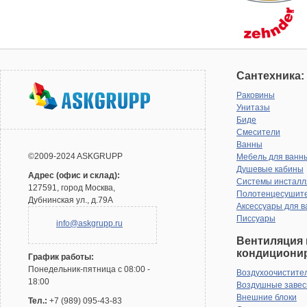
Сантехника:
Раковины
Унитазы
Биде
Смесители
Ванны
©2009-2024 ASKGRUPP
Мебель для ванн
Душевые кабины
Адрес (офис и склад):
Системы инсталл
127591, город Москва,
Полотенцесушит
Дубнинская ул., д.79А
Аксессуары для в
Писсуары
info@askgrupp.ru
Вентиляция 
кондициони
График работы:
Понедельник-пятница с 08:00 -
Воздухоочистите
18:00
Воздушные заве
Внешние блоки
Тел.:
+7 (989) 095-43-83