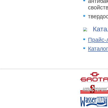
антиба
свойст
твердос
Катал
Прайс-л
Каталог