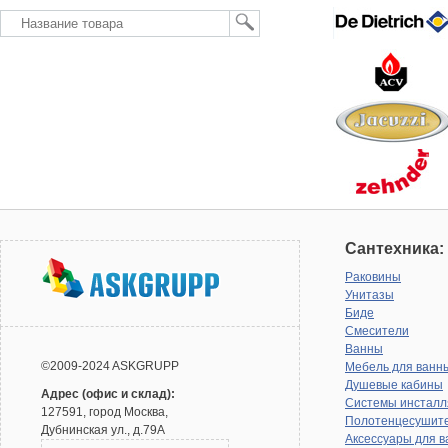
Сантехника:
Раковины
Унитазы
Биде
Смесители
Ванны
©2009-2024 ASKGRUPP
Мебель для ванн
Душевые кабины
Адрес (офис и склад):
Системы инсталл
127591, город Москва,
Полотенцесушит
Дубнинская ул., д.79А
Аксессуары для в