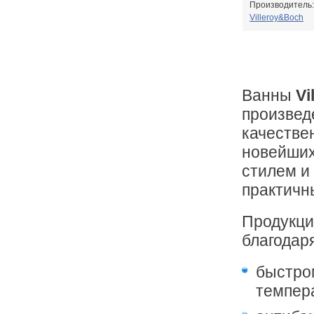
Производитель:
Villeroy&Boch
Ванны
Vi
произвед
качестве
новейших
стилем и
практичн
Продукци
благодар
быстро
темпер