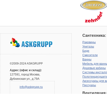
Сантехника:
Раковины
Унитазы
Биде
Смесители
Ванны
©2009-2024 ASKGRUPP
Мебель для ванн
Душевые кабины
Адрес (офис и склад):
Системы инсталл
127591, город Москва,
Полотенцесушит
Дубнинская ул., д.79А
Аксессуары для в
Писсуары
info@askgrupp.ru
Вентиляция 
кондициони
График работы:
Понедельник-пятница с 08:00 -
Воздухоочистите