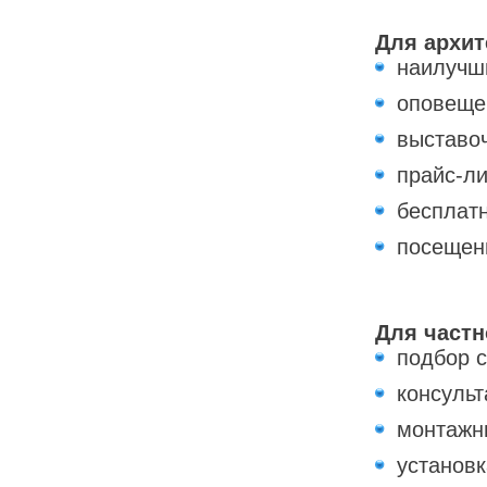
Для архит
наилучш
оповеще
выставо
прайс-ли
бесплат
посещен
Для частн
подбор 
консульт
монтажн
установк